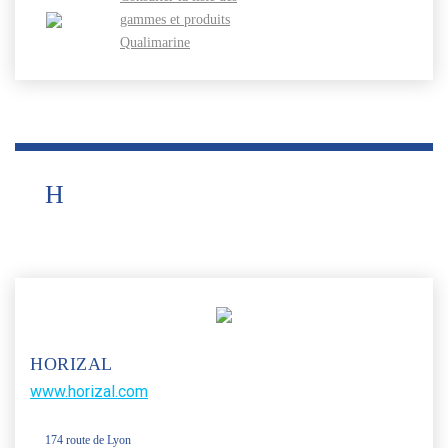
gammes et produits
Qualimarine
H
HORIZAL
www.horizal.com
174 route de Lyon