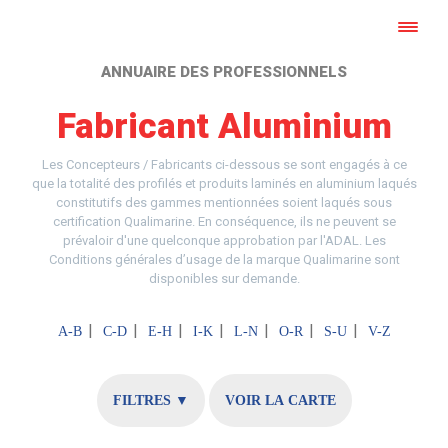
ANNUAIRE DES PROFESSIONNELS
Fabricant Aluminium
Les Concepteurs / Fabricants ci-dessous se sont engagés à ce
que la totalité des profilés et produits laminés en aluminium laqués
constitutifs des gammes mentionnées soient laqués sous
certification Qualimarine. En conséquence, ils ne peuvent se
prévaloir d'une quelconque approbation par l'ADAL. Les
Conditions générales d’usage de la marque Qualimarine sont
disponibles sur demande.
A-B
C-D
E-H
I-K
L-N
O-R
S-U
V-Z
FILTRES ▼
VOIR LA CARTE