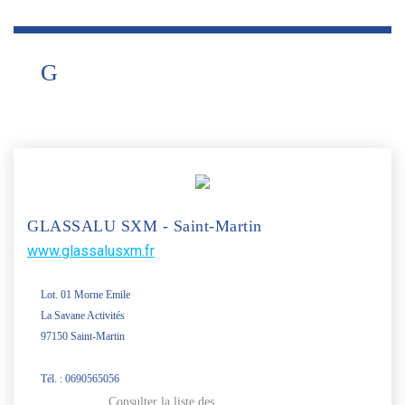
G
GLASSALU SXM - Saint-Martin
www.glassalusxm.fr
Lot. 01 Morne Emile
La Savane Activités
97150 Saint-Martin
Tél. : 0690565056
Consulter la liste des