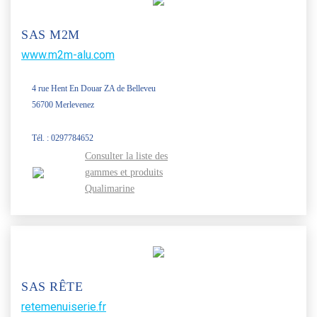
SAS M2M
www.m2m-alu.com
4 rue Hent En Douar ZA de Belleveu
56700 Merlevenez
Tél. : 0297784652
Consulter la liste des
gammes et produits
Qualimarine
SAS RÊTE
retemenuiserie.fr