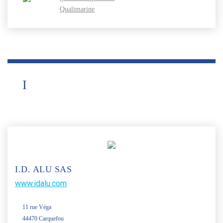
Qualimarine
I
I.D. ALU SAS
www.idalu.com
11 rue Véga
44470 Carquefou