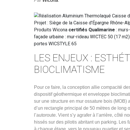
Par
Wicona
.
Projet : Siège de la Caisse d’Épargne Rhône-Al
Produits Wicona
certifiés Qualimarine
: murs-
façade urbaine : mur-rideau WICTEC 50 (17 m2) 
portes WICSTYLE 65
LES ENJEUX : ESTHÉ
BIOCLIMATISME
Pour ce faire, la conception allie compacité des
dispositif géothermique et enveloppe bioclima
sur une structure en mur ossature bois (MOB) 
d’un rectangle principal de 50 mètres de long 
l’autoroute. Vient s’y agrafer à l’arrière, côté
hissés sur des pilotis abritant un parking. Les
à chaque étage, vers le nouveau quartier et se