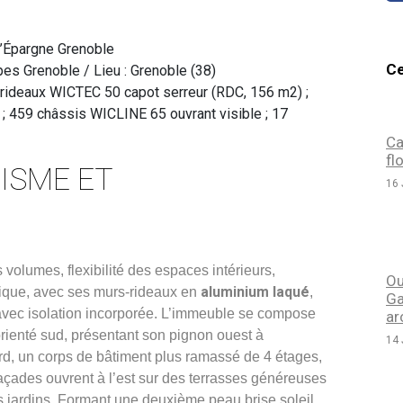
Ce
pes Grenoble / Lieu : Grenoble (38)
rideaux WICTEC 50 capot serreur (RDC, 156 m2) ;
; 459 châssis WICLINE 65 ouvrant visible ; 17
Ca
fl
TISME ET
16 
 volumes, flexibilité des espaces intérieurs,
Ou
aluminium laqué
tique, avec ses murs-rideaux en
,
Ga
avec isolation incorporée. L’immeuble se compose
ar
orienté sud, présentant son pignon ouest à
14 
 nord, un corps de bâtiment plus ramassé de 4 étages,
 façades ouvrent à l’est sur des terrasses généreuses
s jardins. Formant une deuxième peau brise soleil