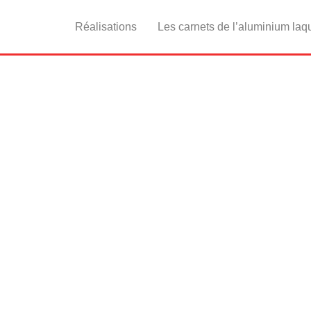
Réalisations
Les carnets de l’aluminium laq
bâtiment tertiaire e
xemplaire