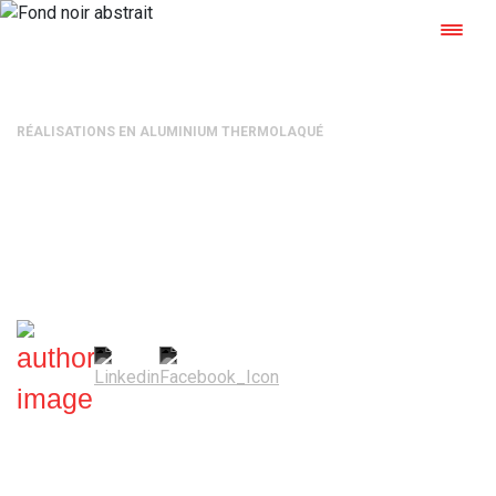
RÉALISATIONS EN ALUMINIUM THERMOLAQUÉ
Carré de vie : l’aluminium
laqué sur un habitat flottant
Mélanie Grammaticopoulos
—
16 juin 2023