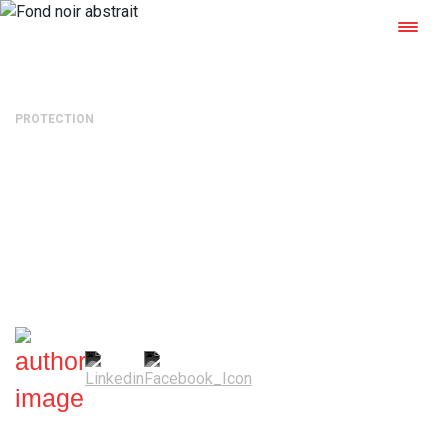
PROTECTION
Réglementations, normes,
DTU, certifications, labels…
Comment s’y retrouver ?
Mélanie Grammaticopoulos
—
17 mai 2021