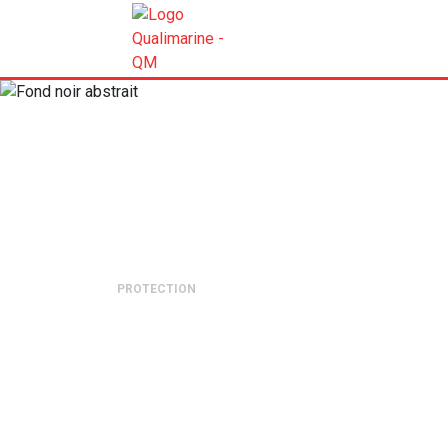
PROTECTION
Corrosion alum
exigences