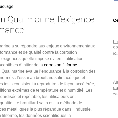
n Qualimarine, l’exigence
Ce
rmance
La
imarine a su répondre aux enjeux environnementaux
co
formance et de qualité contre la corrosion
02 
 exigences qu’elle impose évitent l’utilisation
ceptibles d’initier de la
corrosion filiforme
,
 Qualimarine évalue l’endurance à la corrosion des
normés : l’essai au brouillard salin acétique et
Al
Ces tests consistent à reproduire, de façon accélérée,
du
itions extrêmes de température et d’humidité. Les
29 
rdisée et répétable, les utilisateurs ont
qualité. Le brouillard salin est la méthode de
èces métalliques la plus répandue dans l’industrie.
 filiforme, les données scientifiques la