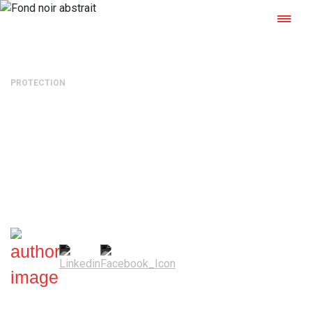
PROTECTION
Aluminium thermolaqué : 5
propriétés durables à
connaître
Mélanie Grammaticopoulos
—
29 septembre 2022