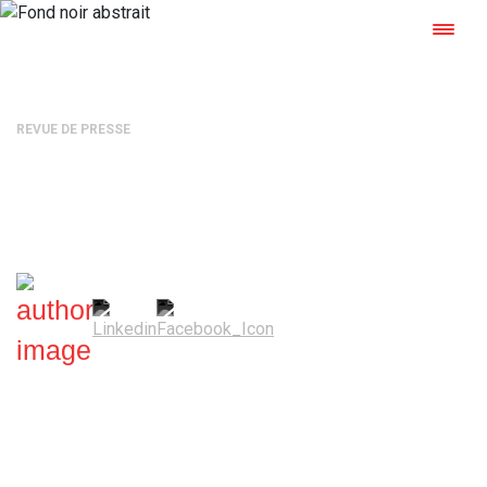
REVUE DE PRESSE
Qualimarine fête ses 20 ans!
Mélanie Grammaticopoulos
—
6 octobre 2021