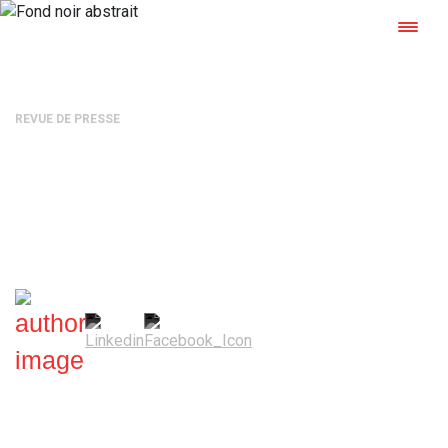
REVUE DE PRESSE
Qualimarine : pour séduire et
gagner de nouveaux projets
Mélanie Grammaticopoulos
—
26 juillet 2024