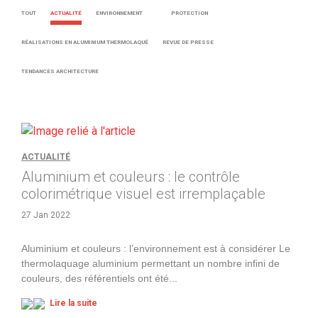
TOUT
ACTUALITÉ
ENVIRONNEMENT
PROTECTION
RÉALISATIONS EN ALUMINIUM THERMOLAQUÉ
REVUE DE PRESSE
TENDANCES ARCHITECTURE
ACTUALITÉ
Aluminium et couleurs : le contrôle
colorimétrique visuel est irremplaçable
27 Jan 2022
Aluminium et couleurs : l’environnement est à considérer Le
thermolaquage aluminium permettant un nombre infini de
couleurs, des référentiels ont été
...
Lire la suite