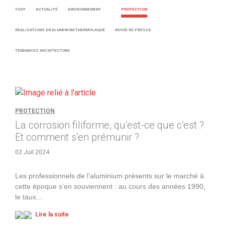
TOUT
ACTUALITÉ
ENVIRONNEMENT
PROTECTION
RÉALISATIONS EN ALUMINIUM THERMOLAQUÉ
REVUE DE PRESSE
TENDANCES ARCHITECTURE
PROTECTION
La corrosion filiforme, qu’est-ce que c’est ?
Et comment s’en prémunir ?
02 Juil 2024
Les professionnels de l’aluminium présents sur le marché à
cette époque s’en souviennent : au cours des années 1990,
le taux
...
Lire la suite